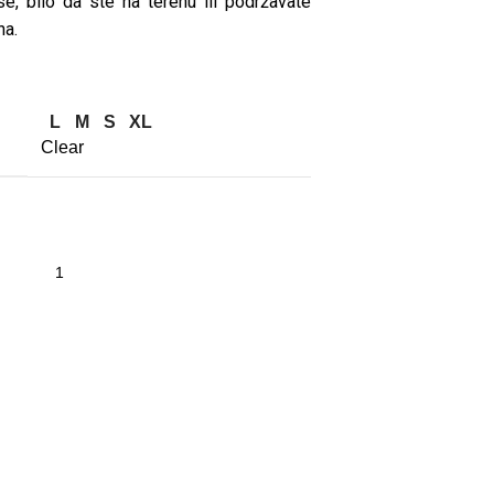
e, bilo da ste na terenu ili podržavate
na.
L
M
S
XL
Clear