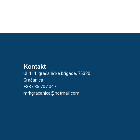
Kontakt
Ul. 111. gračaničke brigade, 75320
Gračanica
+387 35 707 047
mrkgracanica@hotmail.com