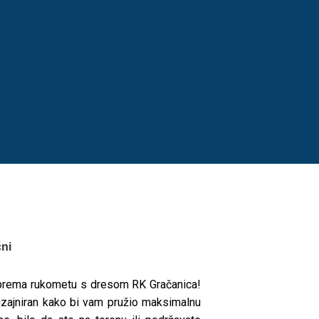
čni
 prema rukometu s dresom RK Gračanica!
dizajniran kako bi vam pružio maksimalnu