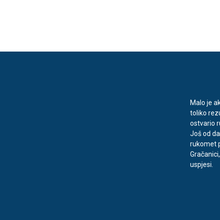
Malo je ak
toliko rez
ostvario 
Još od da
rukomet p
Gračanici
uspjesi.