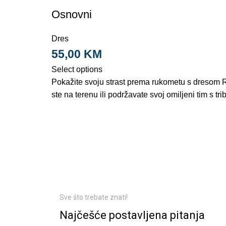
Osnovni
Dres
55,00
KM
Select options
Pokažite svoju strast prema rukometu s dresom R
ste na terenu ili podržavate svoj omiljeni tim s tri
Sve što trebate znati!
Najčešće postavljena pitanja