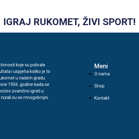
IGRAJ RUKOMET, ŽIVI SPORT!
tivnosti koje su pobrale
Meni
ultata i uspjeha koliko je to
O nama
rukomet u našem gradu.
vne 1956. godine kada se
Shop
očeo zvanično igrati u
, nizali su se mnogobrojni
Kontakt