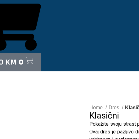
00
KM
0
Home
Dres
Klasi
Klasični
Pokažite svoju strast
Ovaj dres je pažljivo 