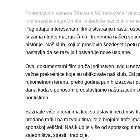
Posredstvom kamere Dževada Muderizovića i dostup
interesantne sagovornike i svjedoke različitih vrem
Pogledajte interesantan film o stvaranju i rastu, us
suzama i trofejima, igračima i trenerima našeg volj
historije. Naš klub, koji je proslavio šezdeset i petu
nastavlja da se razvija i ostvaruje nove uspjehe.
Ovaj dokumentarni film pruža jedinstven uvid u nez
važne prekretnice koje su oblikovale naš klub. Od p
rukometnom terenu, preko godina punih izazova i p
dana kada s ponosom predstavljamo našu zajednic
borilištima.
Saznajte više o igračima koji su ostavili neizbrisiv tr
predano radili na razvoju tima, te o brojnim trofejim
sportskoj veličini. Naš klub je više od sportskog tima
zajedništva, strasti i tradicije.