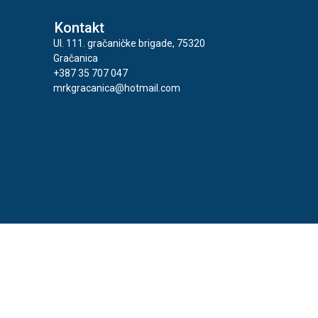
Kontakt
Ul. 111. gračaničke brigade, 75320
Gračanica
+387 35 707 047
mrkgracanica@hotmail.com