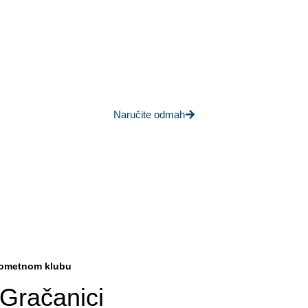
 dresove i opremu RK Gračan
svoj timski duh!
Naručite odmah
ukometnom klubu
Gračanici