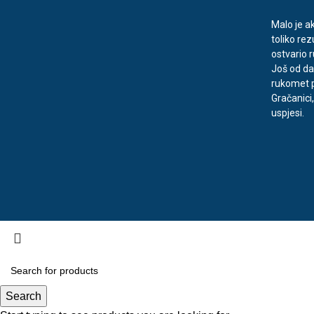
Malo je ak
toliko rez
ostvario 
Još od da
rukomet p
Gračanici
uspjesi.
Search