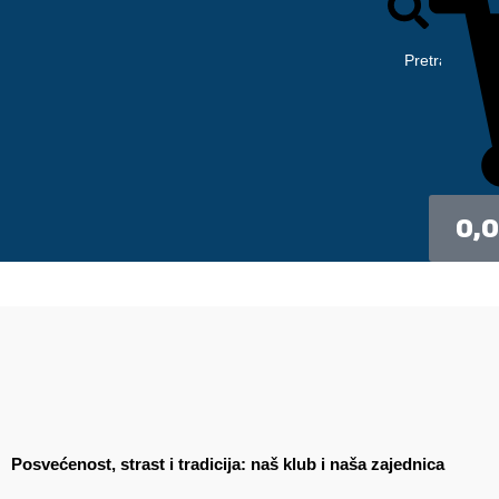
0,
Posvećenost, strast i tradicija: naš klub i naša zajednica