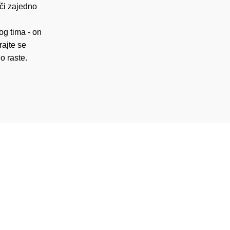
ači zajedno
og tima - on
rajte se
o raste.
Oprema za prave navijače