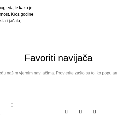
pogledajte kako je
rnost. Kroz godine,
la i jačala,
Favoriti navijača
eđu našim vjernim navijačima. Provjerite zašto su toliko popularni
k