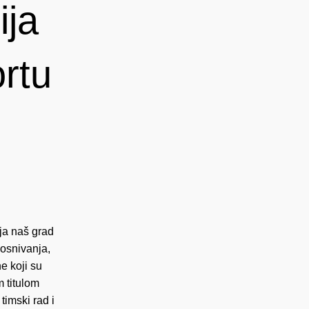
ija
ortu
ja naš grad
 osnivanja,
e koji su
m titulom
imski rad i