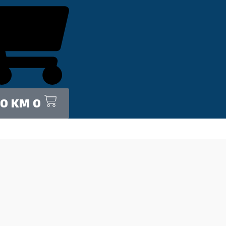
00
KM
0