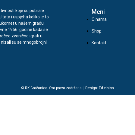
tivnosti koje su pobrale
Meni
ultata i uspjeha koliko je to
O nama
rukomet u našem gradu.
vne 1956. godine kada se
Shop
očeo zvanično igrati u
, nizali su se mnogobrojni
Kontakt
© RK Gračanica. Sva prava zadržana. | Design: Ed-vision