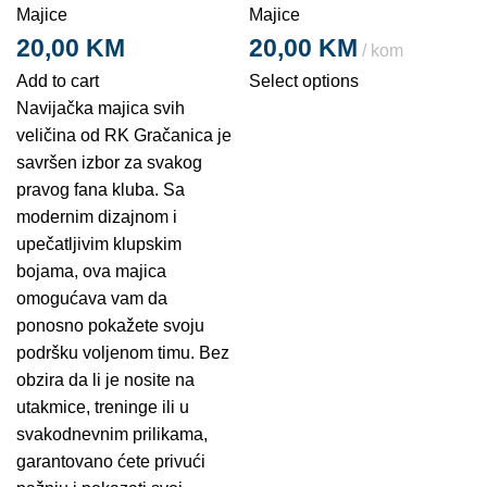
Majice
Majice
20,00
KM
20,00
KM
kom
Add to cart
Select options
Navijačka majica svih
veličina od RK Gračanica je
savršen izbor za svakog
pravog fana kluba. Sa
modernim dizajnom i
upečatljivim klupskim
bojama, ova majica
omogućava vam da
ponosno pokažete svoju
podršku voljenom timu. Bez
obzira da li je nosite na
utakmice, treninge ili u
svakodnevnim prilikama,
garantovano ćete privući