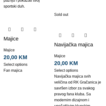
pažnju i pokazati svoj
sportski duh.
Sold out
Majice
Navijačka majica
Majice
Majice
20,00
KM
20,00
KM
Select options
Fan majica
Select options
Navijačka majica svih
veličina od RK Gračanica je
savršen izbor za svakog
pravog fana kluba. Sa
modernim dizajnom i
upečatljivim klupskim