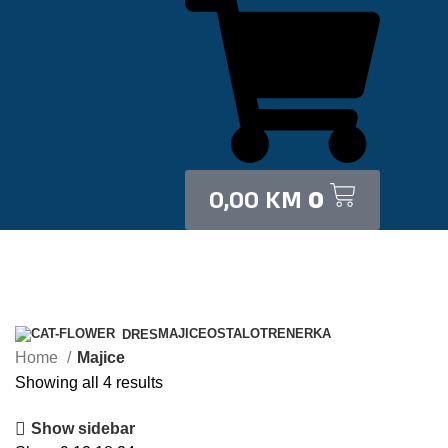
0,00
KM
0
Categories
MAJICE
OSTALO
TRENERKA
DRES
Home
Majice
Showing all 4 results
Show sidebar