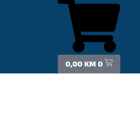
0,00
KM
0
Leo uteu ullamcorper