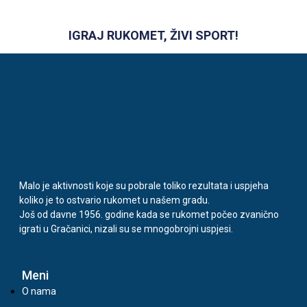
IGRAJ RUKOMET, ŽIVI SPORT!
Malo je aktivnosti koje su pobrale toliko rezultata i uspjeha
koliko je to ostvario rukomet u našem gradu.
Još od davne 1956. godine kada se rukomet počeo zvanično
igrati u Gračanici, nizali su se mnogobrojni uspjesi.
Meni
O nama