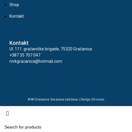
Shop
Kontakt
Kontakt
Ul. 111. gračaničke brigade, 75320 Gračanica
+387 35 707 047
mrkgracanica@hotmail.com
© RK Gračanica. Sva prava zadržana. | Design: Ed-vision