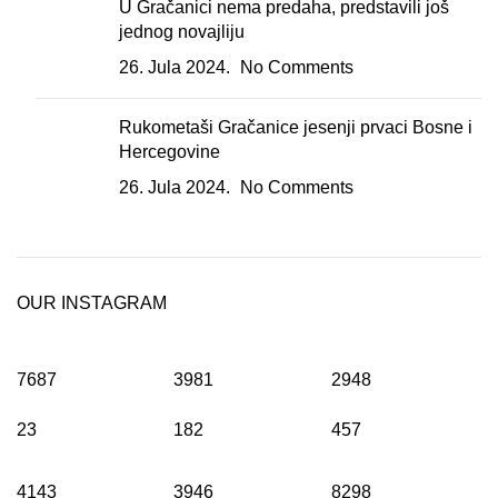
U Gračanici nema predaha, predstavili još
jednog novajliju
26. Jula 2024.
No Comments
Rukometaši Gračanice jesenji prvaci Bosne i
Hercegovine
26. Jula 2024.
No Comments
OUR INSTAGRAM
7687
3981
2948
23
182
457
4143
3946
8298