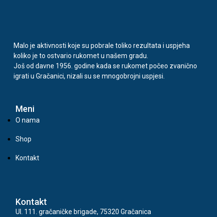
Malo je aktivnosti koje su pobrale toliko rezultata i uspjeha
koliko je to ostvario rukomet u našem gradu.
Još od davne 1956. godine kada se rukomet počeo zvanično
igrati u Gračanici, nizali su se mnogobrojni uspjesi.
Meni
O nama
Shop
Kontakt
Kontakt
Ul. 111. gračaničke brigade, 75320 Gračanica