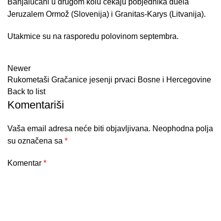
Banjalučani u drugom kolu čekaju pobjednika duela
Jeruzalem Ormož (Slovenija) i Granitas-Karys (Litvanija).
Utakmice su na rasporedu polovinom septembra.
Newer
Rukometaši Gračanice jesenji prvaci Bosne i Hercegovine
Back to list
Komentariši
Vaša email adresa neće biti objavljivana.
Neophodna polja
su označena sa
*
Komentar
*