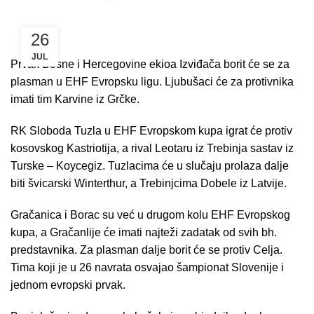
26
JUL
Prvak Bosne i Hercegovine ekioa Izviđača borit će se za
plasman u EHF Evropsku ligu. Ljubušaci će za protivnika
imati tim Karvine iz Grčke.
RK Sloboda Tuzla u EHF Evropskom kupa igrat će protiv
kosovskog Kastriotija, a rival Leotaru iz Trebinja sastav iz
Turske – Koycegiz. Tuzlacima će u slučaju prolaza dalje
biti švicarski Winterthur, a Trebinjcima Dobele iz Latvije.
Gračanica i Borac su već u drugom kolu EHF Evropskog
kupa, a Gračanlije će imati najteži zadatak od svih bh.
predstavnika. Za plasman dalje borit će se protiv Celja.
Tima koji je u 26 navrata osvajao šampionat Slovenije i
jednom evropski prvak.