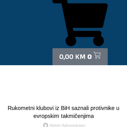
0,00
KM
0
Blog
AKTUELNOSTI
Rukometni klubovi iz BiH saznali protivnike u
evropskim takmičenjima
Admin Administrator