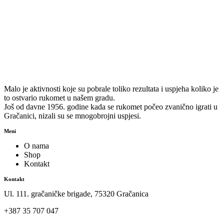
Malo je aktivnosti koje su pobrale toliko rezultata i uspjeha koliko je
to ostvario rukomet u našem gradu.
Još od davne 1956. godine kada se rukomet počeo zvanično igrati u
Gračanici, nizali su se mnogobrojni uspjesi.
Meni
O nama
Shop
Kontakt
Kontakt
Ul. 111. gračaničke brigade, 75320 Gračanica
+387 35 707 047