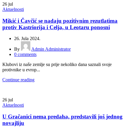
26
jul
Aktuelnosti
Mikić i Čavčić se nadaju pozitivnim rezutlatima
protiv Kastriorija i Celja, u Leotaru ponosni
26. Jula 2024.
By
Admin Administrator
0
comments
Klubovi iz naše zemlje su prije nekoliko dana saznali svoje
protivnike u evrop...
Continue reading
26
jul
Aktuelnosti
U Gračanici nema predaha, predstavili još jednog
novajliju