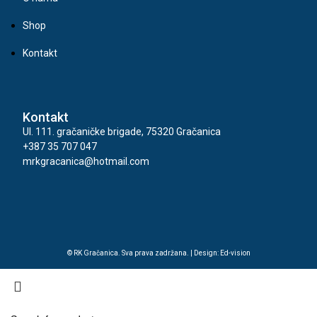
Shop
Kontakt
Kontakt
Ul. 111. gračaničke brigade, 75320 Gračanica
+387 35 707 047
mrkgracanica@hotmail.com
© RK Gračanica. Sva prava zadržana. | Design: Ed-vision